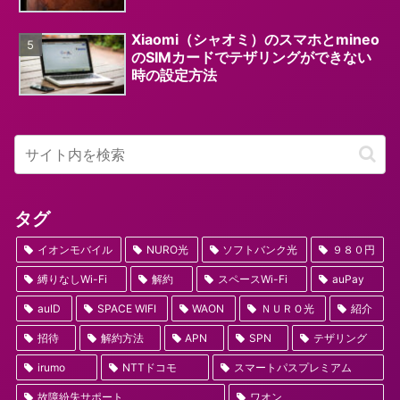
Xiaomi（シャオミ）のスマホとmineo
のSIMカードでテザリングができない
時の設定方法
タグ
イオンモバイル
NURO光
ソフトバンク光
９８０円
縛りなしWi-Fi
解約
スペースWi-Fi
auPay
auID
SPACE WIFI
WAON
ＮＵＲＯ光
紹介
招待
解約方法
APN
SPN
テザリング
irumo
NTTドコモ
スマートパスプレミアム
故障紛失サポート
ワオン